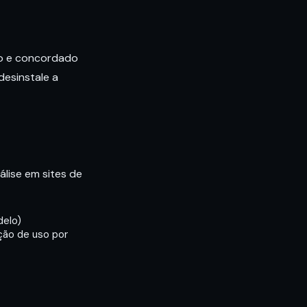
ido e concordado
esinstale a
lise em sites de
delo)
ação de uso por