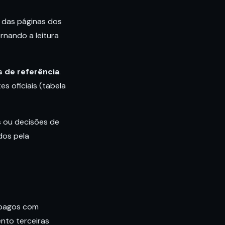
 das páginas dos
rnando a leitura
s de referência
.
es oficiais (tabela
s ou decisões de
dos pela
 pagos com
nto terceiras