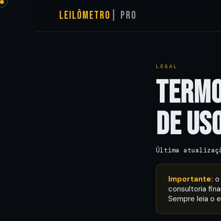
Leilômetro
| PRO
LEGAL
TERM
DE US
Última atualizaç
Importante:
o 
consultoria fi
Sempre leia o ed