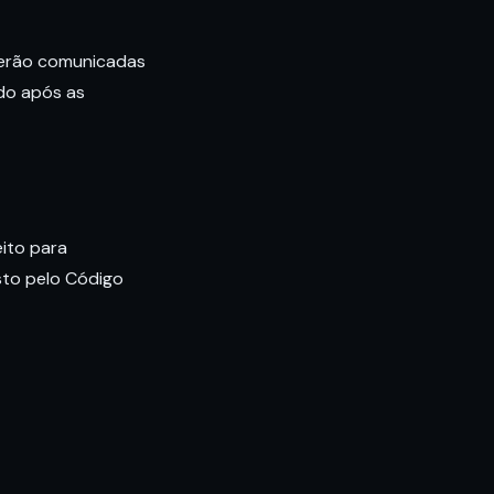
serão comunicadas
ado após as
eito para
sto pelo Código