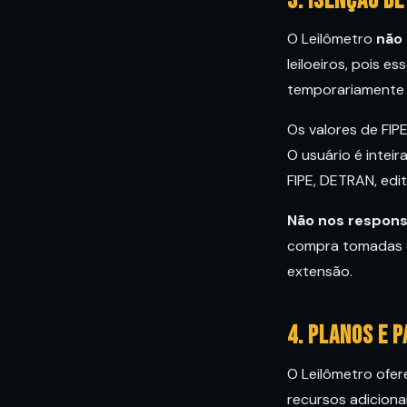
3. Isenção d
O Leilômetro
não 
leiloeiros, pois 
temporariamente i
Os valores de FI
O usuário é inteir
FIPE, DETRAN, edi
Não nos respons
compra tomadas co
extensão.
4. Planos e 
O Leilômetro ofer
recursos adiciona